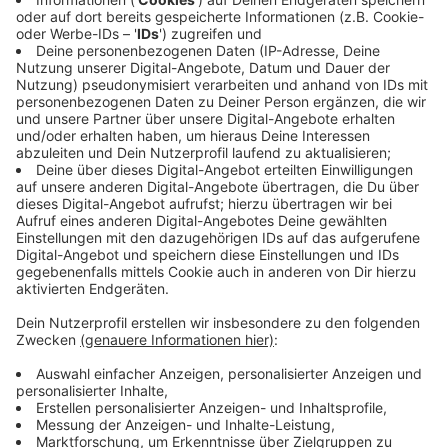
Schuldenpaket: Wie viel Geld erhält NRW?
Anzeige
Die Summe, die NRW aus dem
neuen Bundeshaushalt
erhält, beläuft sich auf mehrere Milliarden Euro. Diese
Mittel sind für eine Vielzahl von Projekten und
Sektoren vorgesehen, darunter Infrastruktur, Bildung,
Gesundheitswesen und digitale Transformation. Die
Investitionen sollen nicht nur die kurzfristige Erholung
unterstützen, sondern auch langfristige
Strukturverbesserungen im Land fördern.
Anzeige
©
picture alliance/dpa | Michael Kappeler