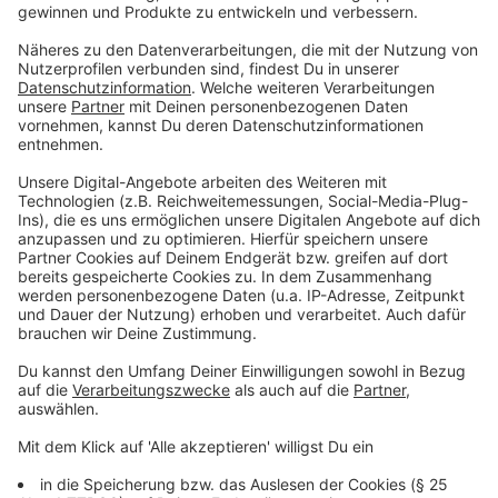
Nach dem Aus der Ampel-Koalition hat Bundeskanzler
Olaf Scholz im Bundestag die Vertrauensfrage
gestellt, um eine Neuwahl am 23. Februar 2025 zu
forcieren.
Anzeige
Schuldenpaket: Verteilung und Verwendung
der Mittel in NRW
Anzeige
Die Verteilung der Gelder wird strengen Richtlinien
folgen, um eine effiziente und gerechte Verwendung
zu gewährleisten. Ein besonderer Fokus liegt auf der
Schaffung nachhaltiger Arbeitsplätze und der
Förderung grüner Technologien, was im Einklang mit