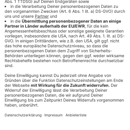
den nationalen Zielen zur Reduzierung der CO2-
Emissionen steht. Zudem wird ein Teil des Budgets in
die Modernisierung der öffentlichen Infrastruktur und
in Bildungsprogramme fließen, die darauf abzielen, die
Fachkräfte von morgen auszubilden.
Anzeige
Schuldenpaket: Auswirkungen auf die
Bevölkerung
Anzeige
Die finanziellen Zuwendungen haben das Potenzial,
das Leben vieler Menschen in NRW direkt zu
verbessern. Durch die Schaffung neuer Arbeitsplätze
und die Verbesserung der öffentlichen
Dienstleistungen können Bürgerinnen und Bürger eine