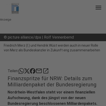
menu
Anzeige
©
picture alliance/dpa | Rolf Vennenbernd
Friedrich Merz (l.) und Hendrik Wüst werden auch in neuer Rolle
von Merz als Bundeskanzler in Zukunft eng zusammenarbeiten
mail
open_in_new
Teilen:
Finanzspritze für NRW: Details zum
Milliardenpaket der Bundesregierung
Nordrhein-Westfalen steht vor einem finanziellen
Aufschwung, dank des jüngst von der neuen
Bundesregierung beschlossenen Milliardenpakets.