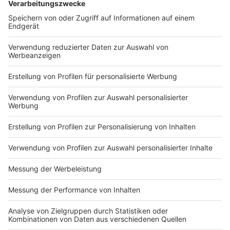
höhere Lebensqualität erwarten. Zudem wird die
Stärkung der wirtschaftlichen Infrastruktur dazu
beitragen, NRW als attraktiven Standort für
Investitionen und Innovationen weiter zu etablieren.
Mit dem neuen Milliardenpaket setzt die
Bundesregierung ein starkes Zeichen der
Unterstützung für Nordrhein-Westfalen. Die gezielten
Investitionen in wichtige Bereiche versprechen, die
wirtschaftliche Landschaft des Landes nachhaltig zu
verbessern und den Bürgerinnen und Bürgern neue
Chancen zu eröffnen. Dieses finanzielle Engagement
ist ein entscheidender Schritt auf dem Weg zu einer
prosperierenden Zukunft für NRW.
Autoren: José Narciandi & Joachim Schultheis
Anzeige