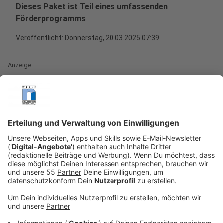
Dieses Paket ist Teil eines umfassenden
Förderprogramms
Veröffentlicht:
Donnerstag, 20.03.2025 07:39
Anzeige
Das XXL-Schuldenpaket, wie es manche nennen, und
mittlerweile vom alten
Bundestag
abgesegnet wurde
ist Teil eines umfassenden Förderprogramms, das
darauf abzielt, die wirtschaftliche Erholung und
nachhaltige Entwicklung in den Bundesländern
voranzutreiben. Nordrhein-Westfalen, als eines der
bevölkerungsreichsten und wirtschaftlich
bedeutenden Bundesländer, profitiert erheblich von
dieser Zuwendung.
Anzeige