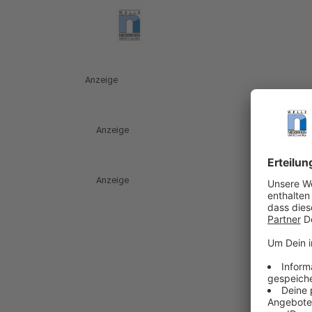
Anzeige
Anzeige
Anzeige