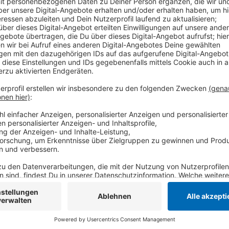
Der Cyber Campus NRW bildet Studenten zu Experten 
später in der Wirtschaft und bei öffentlichen Behörd
verhindern, so die Hochschule Niederrhein. Den Cybe
damals hatte das Land NRW die Pilotphase gefördert.
Euro über einen Zeitraum von zwei Jahren.
Anzeige