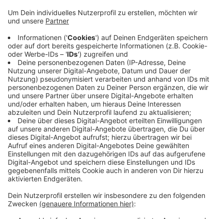
Gesellschafter hat dem Club einen relevanten
Anteil an der Finanzierung des Spielbetriebs
zugesagt.
Veröffentlicht:
Donnerstag, 04.03.2021 18:37
Anzeige
Darüber hinaus sei es das Ziel, dem KFC auch in der
kommenden Saison die Teilnahme in der 3. Liga zu
sichern. Der Investor hat sich heute (04.03.) in Krefeld
vorgestellt und den Verein über seine Pläne informiert.
Anzeige