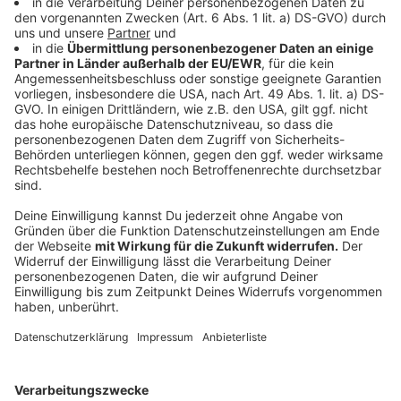
BGF:
Betriebliche Gesundheitsförderung. Damit
werden alle gesundheitsfördernde Maßnahmen
am Arbeitsplatz zusammengefasst, zum Beispiel
gesundes Kantinenessen oder Gesundheits-
Seminare.
Anzeige
Fitnessprogramme für Ältere
Anzeige
HIIT-Trainingsprogramme, Fitnesskurse in Studios und
die allgemeine Trainingsphilosophie sind zumeist für
jüngere Generationen vorgesehen und schlicht zu
schwer für Menschen ab 50 oder 60 Jahren. Das hat
die Branche mittlerweile auch verstanden, sodass
einer der größten Trends für 2024 Sportprogramme