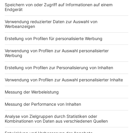
für Ältere sind.
Sport im Alter bringt viele gesundheitsfördernde
Effekte mit sich, egal ob es Ausdauer-, Krafttraining,
Koordinationsübungen oder Gymnastik ist.
Maßgeschneiderte Fitnessprogramme für die Älteren
unter uns können dabei eine der Lösungen sein.
Wer sich die gesamte Liste detailiert durchlesen
möchte, klickt
auf diesen Link.
Autor: Joachim Schultheis
Anzeige