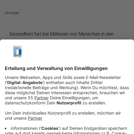
Anzeige
Gesundheit hat bei Millionen von Menschen in den
vergangenen Jahren einen immer höheren Stellenwert
erfahren. So kommt es nicht von ungefähr, dass
über
zehn Millionen in Fitnesstudios bundesweit in
Deutschland angemeldet sind
. Jährlich tauscht sich
die gesamte Fitnessbranche auf der FIBO in Köln aus.
Die Fitnessmesse findet dieses Jahr vom
11. bis 14.
April
statt.
Wir nehmen das zum Anlass, uns die aktuellen
Fitnesstrends einmal näher anzuschauen. Das
anerkannte
American College of Sports Medicine
gibt
für jedes Jahr einen Trendbarometer heraus, welche
Dinge gerade beliebt sind.