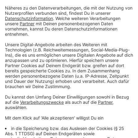
Anzeige
Gesundheit am Arbeitsplatz
Anzeige
Von vielen angesprochen, aber kaum vernünftig
umgesetzt. Der Fitnesstrendliste zufolge kümmern
sich viele Arbeitnehmerinnen und Arbeitnehmer um
eine gute Gesundheitsförderung am eigenen
Arbeitsplatz. In diesem Kontext fallen die
Fachbegriffe BGM und BGF ziemlich häufig. Was
bedeuten sie?
BGM:
Betriebliches Gesundheitsmanagement. In
diesem Bereich sollen Strukturen und Prozesse
näher beleuchtet werden, damit Gesundheit als
Thema in einem Unternehmen seinen Platz findet.