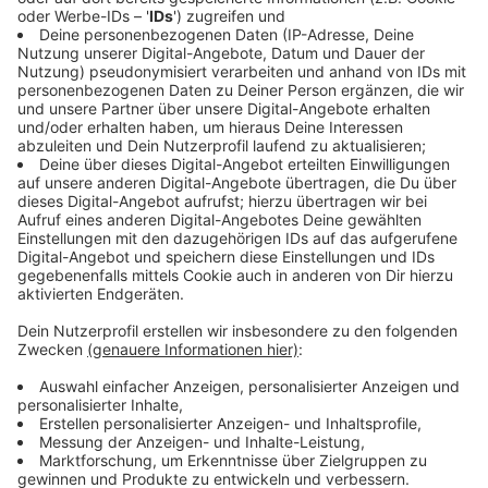
Anzeige
Wearables zum Training
Anzeige
Auf Nummer eins der Top-20-Liste der US-
amerikanischen Organisation landen sogenannte
Wearables. Damit sind beispielsweise Fitnesstracker,
Fitnessuhren, -armbände und vieles gemeint.
Wearables sind - dem Bundesamt für Sicherheit in der
Informationstechnik (BDSI) kleine Computersysteme,
die direkt am Körper getragen werden. "So ist es
heute bereits möglich unter anderem die
Herzfrequenz, den Blutdruck, den Blutzuckerspiegel,
den Schlaf oder den Kalorienverbrauch zu messen",
erklärt das BDSI.