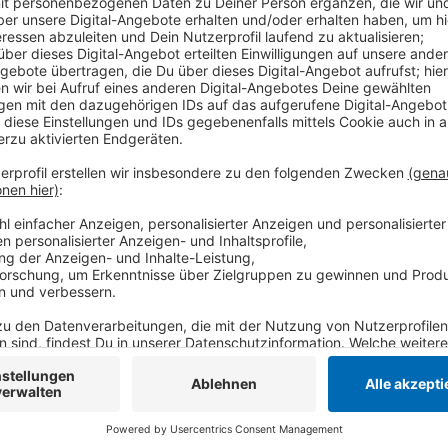
Nach dem Brand heute Mittag im Krefelder Zoo gibt 
Feuerwehr war das Feuer bei Reparaturarbeiten ausg
Holzbrücke im Regenwaldhaus. Die Mitarbeiter des Z
eingreifen und das Feuer mit Feuerlöschern bekämp
Glutnester ablöschen. Verletzt wurde niemand - die 
Ameisenbär, sowie sieben Wasserschildkröten retten
Lüftungsmaßnahmen das Regenwaldhaus verlassen ha
sorgfältig geprüft, so die Feuerwehr Krefeld.
Anzeige