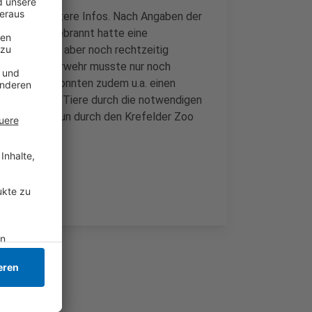
es jetzt weitere Infos. Nach Angaben der
ebrochen. Gebrannt hatte eine
oos konnten aber noch rechtzeitig
fen. Die Feuerwehr musste nur noch
Tierpfleger konnten zudem u.a. einen
. Ob weitere Tiere durch die notwendigen
ben, wird nun durch den Krefelder Zoo