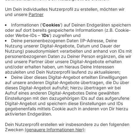
Anzeige
Zusammen mit einem Brandsachevrständigen haben
sich die Ermittler am Freitag (20.01.) den Brandort
genauer angeschaut. Demnach könne eine vorsätzliche
Brandstiftung ausgeschlossen werden. Der Rohbau
der Kita an der Stadionstraße hatte in der Nacht auf
Donnerstag gebrannt. Durch die Flammen wurden das
Dach und die Fassadenwand des Kita-Rohbaus
beschädigt. Die Löscharbeiten dauerten mehrere
Stunden.
Anzeige