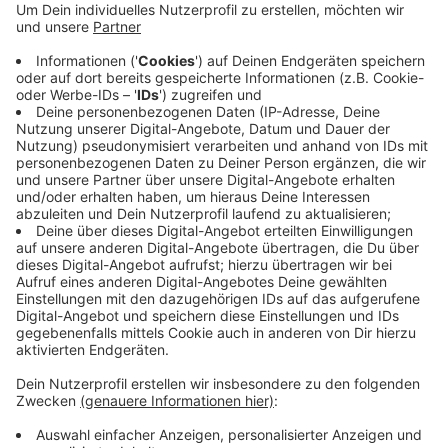
Anzeige
Das Gerätehaus des Löschzuges liegt keine 100m
entfernt - ein Glücksfall für die Einsatzkräfte. Denn
das Feuer konnte so schnell unter Kontrolle gebracht
werden. Die Nachlöscharbeiten werden noch andauern.
Um alle Glutnester zu erreichen wurde ein Bagger
bestellt, der die Brandreste auseinanderzieht.
Anzeige
Anzeige