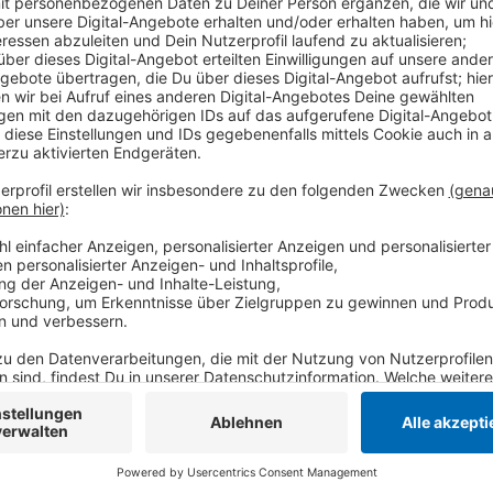
Die Partei spricht sich jetzt für eine teilweise Wie
den Liberalen sollte der Krefelder Zoo schon im Dez
vertretbar, heißt es. Eine Wiedereröffnung solle dem
Himmel gelten. Hier sieht die Partei keinen Untersch
während des Lockdowns nutzbar sind. Eine Teil-Wie
außerdem Einnahmeverluste reduzieren, da diese den
belasten werden, so die Krefelder FDP.
Anzeige