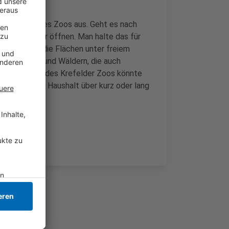
dereröffnung des Zoos aus. Geht es nach
ember wieder öffnen. Man halte das für
nach nur für die Flächen unter freiem
ied zu Parks und Wäldern, die auch
dereröffnung des Krefelder Zoos könnte
 städtischen Haushalt über kurz oder lang