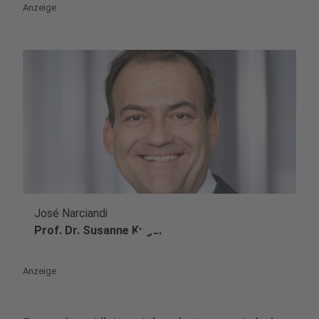
Anzeige
José Narciandi
play_circle
Prof. Dr. Susanne Kuger
Anzeige