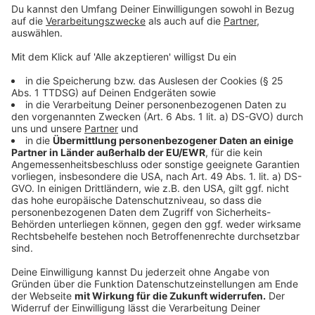
Familien werden vielfältiger - Politik soll
besser unterstützen
Anzeige
Der Bericht zeigt außerdem, dass Familien heute
deutlich vielfältiger leben als noch vor elf Jahren.
Gleichzeitig fordert die Forschung,
Unterstützungsangebote einfacher zugänglich zu
machen.
Prof. Dr. Susanne Kuger fordert im Interview mit uns:
„Die Politik kann dafür sorgen, dass die Systeme,
die Familien im Alltag unterstützen, zuverlässig
funktionieren. Das Zweite ist, dass
Sozialleistungen niederschwelliger zugänglich
sind. Ein letzter Aspekt ist möglicherweise, dass