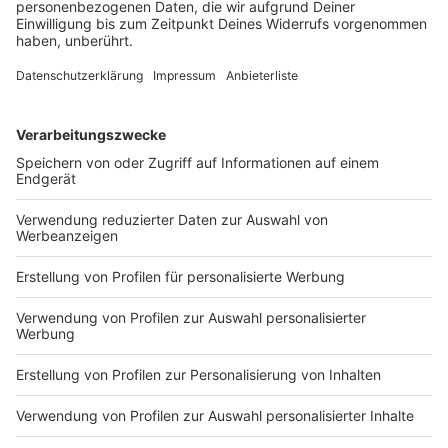
tatsächlich Familien noch stärker in die
Gesundheits- und psychosoziale Vorsorge mit in
den Blick rücken.“
Anzeige
Die Pläne der Landesregierung
Anzeige
Reform des Kita-Gesetzes soll den Alltag in den
Einrichtungen verbessern.
Einführung eines Kita-Sozialindex nach Vorbild des
Schul-Sozialindex.
Aufbau sogenannter Chancen-Kitas mit besserer
Ausstattung in sozial benachteiligten Stadtteilen.
Das geplante dritte beitragsfreie Kita-Jahr bleibt