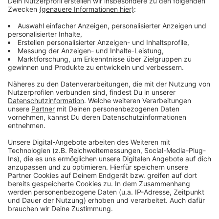
Alltag eng organisiert und schon kleine Störungen
könnten deshalb großen Stress auslösen.
Prof. Dr. Susanne Kuger beschreibt das so:
„Die Probleme, mit denen Familien heute
konfrontiert sind, sind auf der einen Seite, dass
sie sehr hohen Anforderungen genügen. Das
bedeutet auch, wenn eines dieser Situationen
ausfällt, man krank wird, die Kita schließt oder
andere unvorhergesehene Ereignisse
dazukommen, dass dann die Situation etwas
brüchiger ist und Familien mit besonderem
Stress reagieren.“
Anzeige