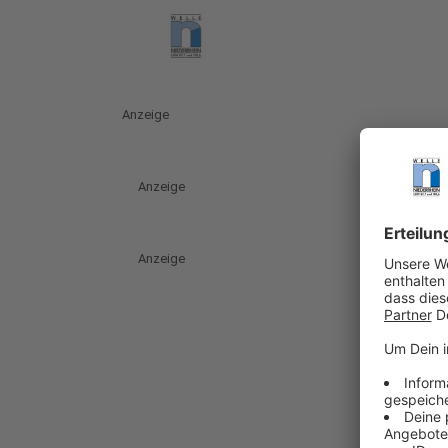
Anzeige
Anzeige
Anzeige