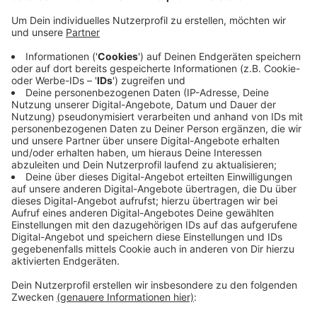
Anzeige
Die Anrufer berufen sich dabei auf einen Artikel der
Rheinischen Post zu möglichen Änderungen der
Ausbaubeiträge für Straßenanlieger, sagt die Stadt
Viersen. Vor allem ältere Menschen werden von den
falschen Mitarbeitern angerufen. Während des
Telefonats werden ihnen Beratunsgtermine
angeboten, die im Haus der potenziellen opfer
stattfinden sollen. Was die Anrufer damit bezwecken
wollen ist noch unklar.
Anzeige