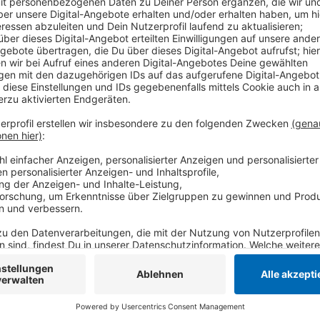
Anzeige
Mit Entsetzen nahm die Angeklagte das Urteil entge
Staatsanwaltschaft. Lebenslänglich und besondere 
die Erzieherin frühestens nach rund 20 Jahren einen 
Heimtückisch hatte sie die arg- und wehrlose Greta g
in Viersen seinen Mittagsschlaf. Das Motiv blieb bis 
hatte die Tat bestritten und erklärt, sie liebe Kinder
Anzeige