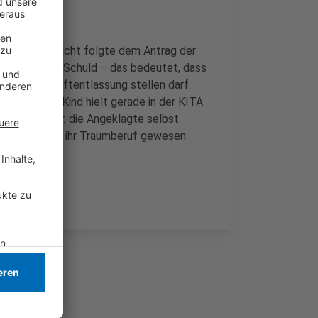
gen. Das Gericht folgte dem Antrag der
Schwere der Schuld – das bedeutet, dass
Antrag auf Haftentlassung stellen darf.
etötet, das Kind hielt gerade in der KITA
zuletzt unklar, die Angeklagte selbst
, Erzieherin sei ihr Traumberuf gewesen.