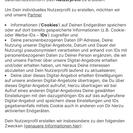
Anzeige
Dazu aufgerufen hat das Krefelder Friedensbündnis.
Los geht es um 14 Uhr vor dem Krefelder Rathaus.
Von dort aus bricht der Ostermarsch zu sechs
verschiedenen Stationen auf. Die führen zum Beispiel
über den Ostwall, vorbei am Helios-Klinikum und den
Starkwerken. Das Ziel ist der Joseph-Beuyes-Platz -
das alles unter der Überschrift "Friedenswende statt
Zeitenwende", in Anspielung an die Rede von Kanzler
Scholz nach Ausbruch des Ukraine-Kriegs. Der wird
auch in diesem Jahr das Hauptthema der meisten
Ostermärsche sein.
Anzeige