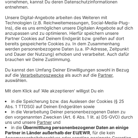
Wie kann man selbst Fakes erkennen?
Anzeige
Wichtig: Bei allem was in den sozialen Medien geteilt
wird, sollte man eine Portion Skepsis haben.
Wichtigster Check ist der Quellencheck. Wer hat es
zuerst geteilt, steht möglicherweise eine Absicht
dahinter? Gibt es Belege? Haben seriöse Medien und
Fakten-Checker darüber berichtet? Diese Fragen
sollten gestellt werden. Man kann auch Bilder oder
Screenshots von Videos selbst checken, sagt Andre
Wolf von den Fakten-Checkern bei "Mimikama.at": "Ich
kann Bilder in eine Suchmaschine legen und schauen,
ob dieses Bild überhaupt aus dem aktuellen Kontext
stammt oder schon einige Jahre alt ist."