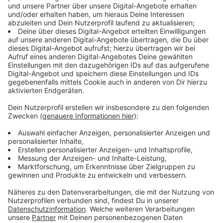
Wie geht man vor, wenn eine Meldung
gecheckt wird, ob sie echt oder ein Fake ist?
Anzeige
Es gibt mittlerweile ein großes Netzwerk in
Deutschland und Plattformen, wo Fakten-Checker die
neuesten Fakes posten. Da finden sich schon oft
Hinweise. Wenn nicht, sollte man versuchen, den
Ursprung und den Urheber der Meldung zu finden. Denn
oft ist diese ja vorher bereits geteilt worden. Es gibt
auch einige Online-Tools, mit denen man
Meldungen
verifizieren
kann. Zum Beispiel Location-Tools. Man
kann Bilder oder Screenshots von Videos checken in
dem man per Google-Streetview oder mit einer
Bilder-
Rückwärtssuche
kontrolliert, ob das Video oder Bild
wirklich dort entstanden ist und wie alt es ist.
Anzeige