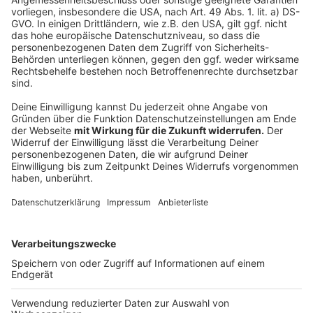
Genauso von Bedeutung ist auch, dass Meldungen
nicht einfach ohne nachzudenken teilt, ohne das man
sicher ist, dass diese jeweilige Nachricht auch stimmt.
Denn wenn Fakes zum Beispiel mit Hetze verbunden
sind und darauf aus sind, Stimmung zu machen, kann
das auch gefährlich werden, erklärt der Chef des
Bundeskriminalamts - Holger Münch: "Es erhöht das
Risiko des Entstehens neuer gewaltbereiter
Personenzusammenschlüsse." Denn so können aus
Worten im Netz auch Gewalttaten werden.
Autoren: Joachim Schultheis & Thorsten Ortmann
Anzeige