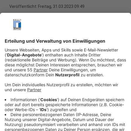
Veröffentlicht:
Freitag, 31.03.2023 09:49
Anzeige
Die Corona-Krise und der Krieg in der Ukraine haben
gezeigt, wie wichtig es ist, auf Wahr- und
Unwahrheiten hinzuweisen. Denn gerade in den
sozialen Medien finden sich immer häufiger Posts, die
schlicht falsch - oder sogar bewusste Propaganda
sind. Unser Kollege Thorsten Ortmann recherchiert für
uns in diesem Bereich und zeigt auf, wie er arbeitet,
wenn es es um Fake-Meldungen geht, die gerade viral
gehen.
Anzeige