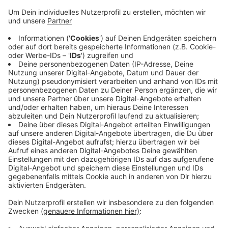
Anzeige
Wegen der Gasknappheit und drohenden Liefersperren
ziehen Unternehmen jetzt Konsequenzen. Betroffen
ist zum Beispiel der Chemiekonzern Evonik in Krefeld.
Das Unternehmen will zur Energieerzeugung Erdöl
anstatt Erdgas nutzen. Damit sinke der Gasverbrauch
um 40 Prozent, ohne dass die Produktion nennenswert
eingeschränkt werde, heißt es. Das Unternehmen
stellt in Dießem Kunststoffe unter anderem für die
Hygieneindustrie her. An dem Standort arbeiten rund
550 Menschen für Evonik.
Anzeige