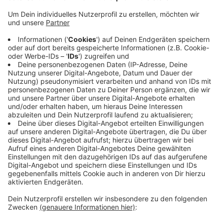
Anzeige
Die Airline weitet deshalb ihr Angebot am
Düsseldorfer Flughafen aus. Ab diesem Monat weitet
die Fluggesellschaft ihre Flüge für Business-Reisende
um 30 Prozent aus. Das sei zwar immer noch unter
dem Niveau aus der Zeit vor Corona. Im Schnitt bietet
die Lufthansa-Tochter aber wieder mehr Business-
Flüge als im Vorjahreszeitraum an. Besonders gefragt
sind laut Eurowings Flüge Richtung Berlin, Zürich,
London oder Mailand.
Anzeige