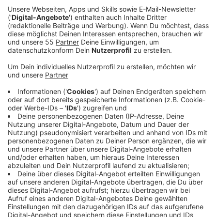
Anzeige
Die Musik habt Ihr in der Hand
Anzeige
Auf unserer Radio-Reise durch 30 Jahre Welle
Niederrhein wird es nicht nur thematische Rückblicke
geben, wir werden uns auch musikalisch in die
vergangenen Jahre bringen. Eine Stunde lang spielen
wir jeweils in unserer Frühsendung und in unserer
Nachmittagssendung die Songs aus einem
bestimmten Jahr. Welche? Das bestimmt Ihr mit Eurer
Stimme:
Anzeige