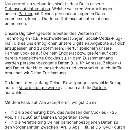
Wer gewinnt?
Anzeige
Am Ende entscheidet das Losglück darüber, wer sich
über einen neuen Trikotsatz freuen darf. Ab dem
28.04.2024 nehmen wir Eure Bewerbungen entgegen.
Am Freitag, dem 03.05.2024 ziehen wir dann live in der
Frühsendung einen Gewinner. Wenn Ihr Euch dann mit
Eurem vergebenen Kennwort telefonisch bei uns
meldet, gehört Euch ein nigelnagelneuer Trikotsatz für
Euer Team.
Anzeige
Wie kann das Trikot aussehen?