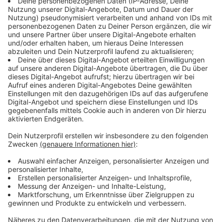
Anzeige
Wer kann gewinnen?
Anzeige
Gewinnen könnt ihr, wenn...
ihr eine Jugendmannschaft bis zur A-Jugend seid
aus Krefeld oder dem Kreis Viersen kommt
Handball, Fußball, Volleyball oder Basketball
spielt
ihr eine Vereinsfarbe habt
ihr Euch bei uns beworben habt
Anzeige