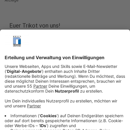
Anzeige
Euer Trikot von uns!
Anzeige
Gemeinsam mit Sport Reol aus Krefeld suchen wir
Euch! Nämlich dann, wenn ihr einen nigelnagelneuen
Trikotsatz für Euer Team gewinnen möchtet. Wir
statten Euch mit einem Satz aus und ihr habt den
größten Erfolg in der kommenden Saison. Und genau
das haben wir in der Woche vom 01. Mai gemacht. Die
glücklichen Gewinner sind die Jungs der D1 des VT
Kempen. Sie haben sich beworben, wurden gezogen
und haben sich dann auch noch pünktlich gemeldet.
Wir freuen uns, dass wir den Jungs damit hoffentlich
eine erfolgreiche Saison bescheren können.