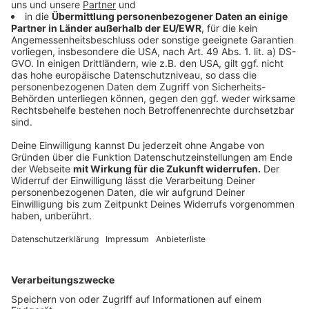
Anzeige
Bei dem Trikot richten wir uns natürlich absolut nach
Euren Vereinsfarben. Es wird aber das Logo von Sport
Reol und unser Welle-Niederrhein-Logo enthalten.
Ungefähr so könnte es dann aussehen:
Anzeige
©
Sport Reol
Anzeige
Wie kann ich mitmachen?