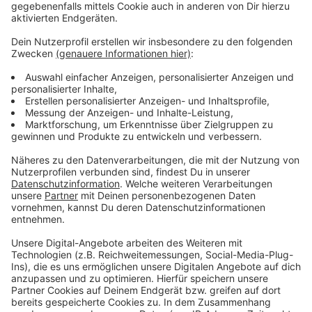
Anzeige
Noch mehr Talk am Sonntag?
Anzeige
Wir lieben unseren Talk am Sonntag und wir lieben die
Geschichten, die Ihr uns gerne erzählt! Inzwischen
haben wir mit einigen Akteuren aus Krefeld und dem
Kreis Viersen gesprochen. Wie ist es, mit Lionel Messi
zu tanzen? Was kann ein Defibrillator? Wie reagiert die
Feuerwehr, wenn in einer Stadt an etlichen Stellen
Keller volllaufen? Wieso spendet man seinen Körper?
Wie funktioniert moderne Landwirtschaft? Das alles
findet Ihr auf
unserer Seite mit allen Podcast-Folgen
zum Talk am Sonntag.
Anzeige