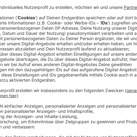
Am Donnerstag öffnet am Niederrhein der erste Wei
Krefeld“-Markt an der Dionysiuskirche startet um 12 
die Krefelder Innenstadt. Neu ist in diesem Jahr ein
Stadt wegen der zunehmenden Unwettersituationen 
Anzeige
Stadt reagiert auf häufigere Unwetterlagen
Anzeige
Das Stadtmarketing steht während des gesamten Ve
Austausch mit dem Wetterdienst. Sobald sich das We
Durchsagen ausgelöst, die über das gesamte Marktg
wird, kann der Markt kurzfristig geschlossen werde
schützen.
Darüber hinaus bleibt das Absperrsystem der verga