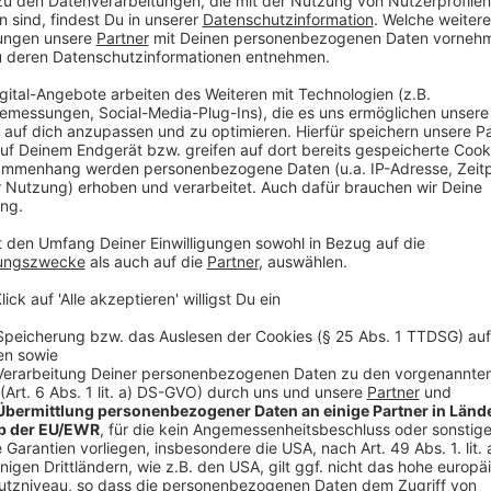
Ordnungsdienst (KOD) wird regelmäßig über den Platz
behalten.
Anzeige
Über 80 Aussteller beim “Made in Krefeld”-
Anzeige
Der Weihnachtsmarkt setzt erneut auf regionale Pr
als 80 Aussteller bieten eine große Auswahl an Gesch
Produkten – alles „Made in Krefeld“.
Öffnungszeiten
Donnerstag, 20. November bis Dienstag, 23. Dezem
Sonntag bis Mittwoch: 12:00 bis 20:00 Uhr
Donnerstag: 12:00 bis 21:00 Uhr