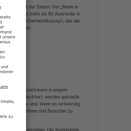
hnachtsmarkt der Saison: Der „Made in
Uhr und bringt mehr als 80 Aussteller in
 erweitertes Sicherheitskonzept, das die
angepasst hat.
ranstaltungszeitraums in engem
tter verschlechtert, werden spezielle
elände hörbar sind. Wenn es notwendig
n, um Besucherinnen und Besucher zu
ngenen Jahre bestehen. Der Kommunale