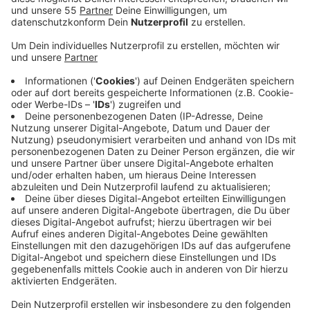
Nach Angaben der Stadt gab es einen Austausch mit
dem Insolvenzverwalter, Vertretern des KFC, Freunden
und Förderern des Vereins. Außerdem waren Vertreter
des SC Krefeld 05 und ein potenzieller Investor dabei.
Für den 12. Mai 2025 wurde ein weiteres Treffen
vereinbart, heißt es. Die Freunde und Förderer des KFC
Uerdingen haben in den vergangenen Wochen an einem
Konzept
gearbeitet, das den Club seriös und solide
aufstellen soll.
Anzeige
Nächster Termin steht schon
Anzeige