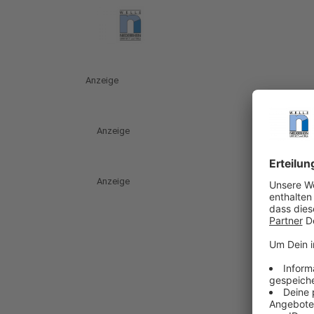
Anzeige
Anzeige
Anzeige