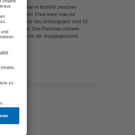
estern darf man in Krefeld zwischen
s Haus verlassen. Etwa wenn man zur
eser Zeit musste das Ordnungsamt rund 50
ngeben konnten. Drei Personen müssen
geblich nichts von der Ausgangssperre