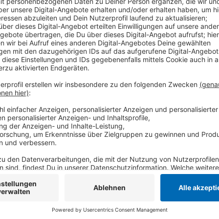
Man müsse jetzt die nächsten Tage abwarten. Seit g
21:00 und 05:00 Uhr nur noch mit triftigem Grund da
Arbeit muss oder um mit dem Hund raus muss. In di
Passanten verwarnen, die keinen wichtigen Grund a
jeweils ein Bußgeld von 250 Euro zahlen, weil sie an
wussten, heißt es von der Stadt.
Anzeige