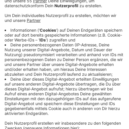
Anzeige
Kernpunkt der Kritik ist demnach die Aussage der
Stadt: Der Surfpark sei mit den Klimabelangen in
Einklang zu bringen, kritisiert das Krefelder
Ratsmitglied Björna Althoff. Sie spricht von
Greenwashing und bezieht sich auf die
Klimawirkungsprüfung. Darin sei der Energieverbrauch
hochgerechnet worden - allerdings viel zu niedrig und
ohne Grundlage der gültigen Berechnungsstandards,
so Althoff weiter. Der Klimaausschuss habe daraufhin
eine erneute Prüfung gefordert. Hier waren die Zahlen
dann deutlich höher. Die Stadt versuche, den
Ratsmitgliedern und allen Krefeldern vorzugaukeln, der
Surfpark sei klimafreundlicher, als er eigentlich ist, so
Althoff weiter.