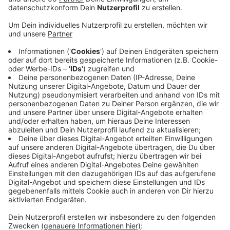
Anzeige
Nach dpa-Angaben ermittelt jetzt die
Staatsanwaltschaft Mönchengladbach gegen die Frau
wegen mehrfach versuchten Mordes. Die Ermittlungen
seien durch eine Anzeige des betroffenen
Mönchengladbacher Krankenhauses in Gang
gekommen, heißt es von der dpa. Um wieviele Fälle es
konkret gehe, wisse man aber noch nicht. Die
Ermittlungen würden noch laufen. Die Beschuldigte
befindet sich aktuell nicht in Untersuchungshaft und
bestreitet die Vorwürfe. In Aachen wird ab heute ein
ähnlicher Fall vor Gericht verhandelt. Hier soll ein
Pfleger neun Menschen durch Überdosen von
Beruhigungs- und Schmerzmitteln getötet haben. Ihm
werden außerdem 34 Mordversuche vorgeworfen.