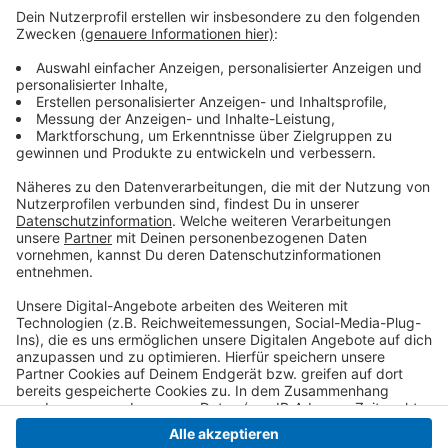
Ab Oktober können wir uns in den Hausarztpraxen die
Grippeschutzimpfung abholen. Besonders Menschen in
fortgeschrittenem Alter oder mit einer chronischen
Erkrankung sollten das Angebot annehmen, heißt es -
oder auch Personal in Kitas und Schulen. Auch die
Coronaschutz-Impfung könne für diese Menschen
weiterhin sinnvoll sein.
Anzeige
Anzeige
Anzeige