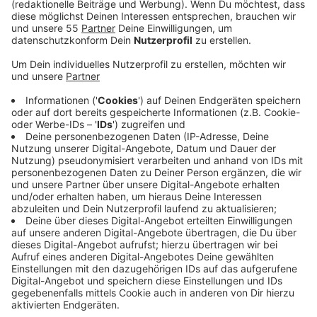
Anzeige
Allerdings handele es sich dabei meistens eher um
leichte Atemwegserkrankungen. Ab Oktober stehen
dann die Grippeschutzimpfungen an. Die Lage aktuell
ist typisch für diese Jahreszeit. Es wird kälter und das
Wetter wechselt ständig, sagt der Hausärzteverband
für unsere Region - das sorgt bei vielen für eine
Schnupfnase.
Anzeige
Grippeschutzimpfung sinnvoll
Anzeige