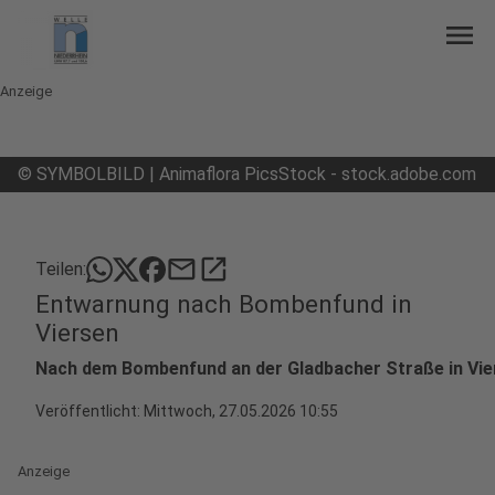
menu
Anzeige
©
SYMBOLBILD | Animaflora PicsStock - stock.adobe.com
mail
open_in_new
Teilen:
Entwarnung nach Bombenfund in
Viersen
Nach dem Bombenfund an der Gladbacher Straße in Vier
Veröffentlicht:
Mittwoch, 27.05.2026 10:55
Anzeige