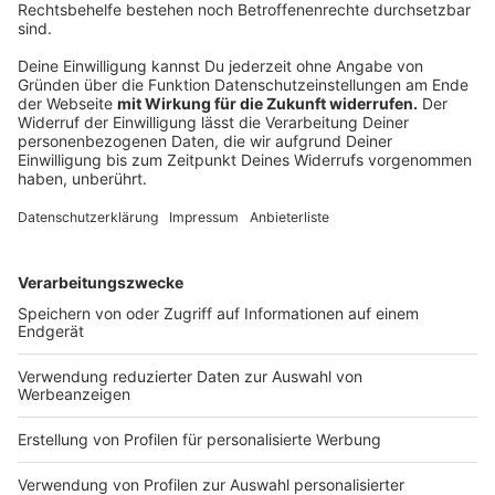
Ausrüstung oder Mitgliedschaft im Fitnessstudio –
eine Yogamatte und ein bisschen Platz genügen!
Anzeige
Stresskiller und Konzentrationsbooster
Anzeige
Doch Yoga kann noch viel mehr. Es ist ein echter
Stresskiller
! Atemübungen und Meditation, helfen,
den Geist zu beruhigen und Stress abzubauen.
Regelmäßiges Üben kann sogar die
Schlafqualität
verbessern und die Konzentrationsfähigkeit
steigern
. Stellt euch vor, wie viel produktiver und
entspannter ihr euren Tag angehen könntet, wenn ihr