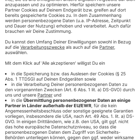
Anzeige
Körperliche Power
Anzeige
Beginnen wir mit den körperlichen Vorteilen: Yoga
verbessert die Flexibilität und stärkt die
Muskulatur
. Egal, ob ihr den ganzen Tag im Büro sitzt
oder ein Athlet seid – die verschiedenen Asanas
(Yoga-Posen) helfen dabei, Muskeln zu dehnen und zu
kräftigen. Eine bessere Körperhaltung und mehr
Beweglichkeit sind oft die ersten positiven
Veränderungen, die Yoga-Praktizierende bemerken.
Und das Beste daran? Ihr braucht keine teure