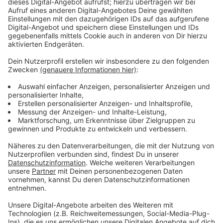
Nutzung des Service zu, um dieses
Video anzusehen.
Mehr Informationen
Willkommen zu unserer 8-minütigen Yoga-Session für
eine entspannende Pause im Büroalltag!
Akzeptieren
Anzeige
powered by
Usercentrics Consent
Management Platform
Yoga: Mehr als nur Dehnen und Atmen
Anzeige
Yoga ist weit mehr als das Bild, das viele von uns im
Kopf haben – eine Gruppe von Menschen, die sich in
verrückten Positionen dehnen und dabei tief atmen.
Tatsächlich bietet Yoga eine
beeindruckende
Bandbreite an Vorteilen.