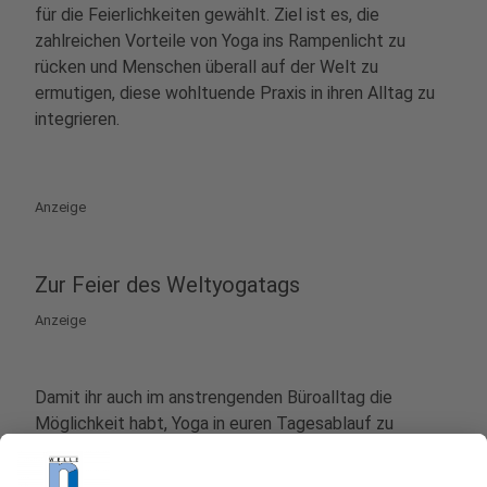
für die Feierlichkeiten gewählt. Ziel ist es, die
zahlreichen Vorteile von Yoga ins Rampenlicht zu
rücken und Menschen überall auf der Welt zu
ermutigen, diese wohltuende Praxis in ihren Alltag zu
integrieren.
Anzeige
Zur Feier des Weltyogatags
Anzeige
Damit ihr auch im anstrengenden Büroalltag die
Möglichkeit habt, Yoga in euren Tagesablauf zu
integrieren, haben wir für euch gemeinsam mit
Dani
aus
dem Yoga-Studio
my fit lady
eine
exklusive Yoga-