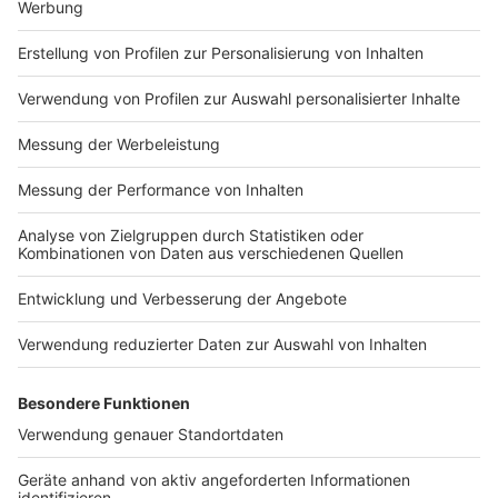
nur eine kleine Yoga-Routine in den Alltag integriert.
Anzeige
Yoga im Büro
Anzeige
Fazit
Anzeige
Der Weltyogatag ist die
perfekte Gelegenheit
, um
die vielfältigen Vorteile von Yoga auszuprobieren und
zu feiern. Heute ist der ideale Tag, um einzutauchen
und die Kraft von Yoga zu entdecken. Also, warum
nicht die Yogamatte ausrollen und sich selbst etwas