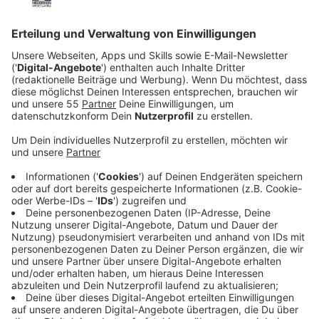
Routine
vorbereitet! Die darin vorgestellten Übungen
könnt ihr sogar direkt in einer
kleinen Pause auf
eurem Bürostuhl
testen.
Probiert es einfach mal aus!
Anzeige
Wir benötigen Ihre
Zustimmung, um den YouTube
Video-Service zu laden!
Wir verwenden einen Service eines
Drittanbieters, um Videoinhalte
einzubetten. Dieser Service kann
Daten zu Ihren Aktivitäten
sammeln. Bitte lesen Sie die
Details durch und stimmen Sie der