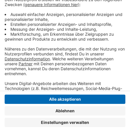
Euro, will aber gut 17 Millionen Euro für mögliche
Kostensteigerungen zur Seite legen. Der Umbau des
Krefelder Kesselhauses könnte übernächsten Herbst
starten und im Sommer 2029 abgeschlossen sein.
Anzeige
Anzeige
Anzeige
Anzeige