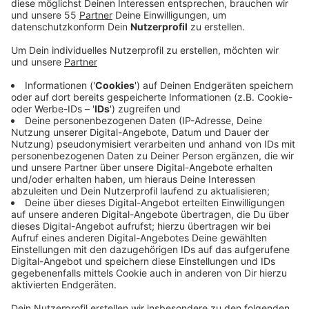
Anzeige
Auf Antrag der Fraktion Die Grünen sei der
Tagesordnungspunkt auf die nächste Sitzung am 19.
Oktober verschoben worden.
Mit dem
Umbau des
Kesselhauses soll eine neue Veranstaltungshalle für
Krefeld entstehen. Die Stadt hat sich einiges für das
brachliegende Gelände vorgenommen: Sie will das
Grundstück kaufen und das alte Kesselhaus auf
Vordermann bringen: Unter anderem mit modernster
Technik und entsprechender Akustik, damit zum
Beispiel die Niederrheinischen Sinfoniker in dem
denkmalgeschützten Gebäude auftreten können.
Außerdem ist vorgesehen, die Saaldecke um
zweieinhalb Meter aufzustocken. Die Stadt rechnet
für den Umbau mit Kosten von knapp 129 Millionen