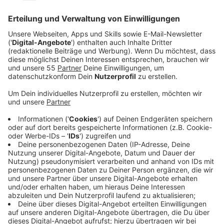
Veröffentlicht:
Donnerstag, 23.03.2023 05:17
Anzeige
Comedy
Elvis Eifel - Der Podcast: "Ring aus dem
Flummiautomat"