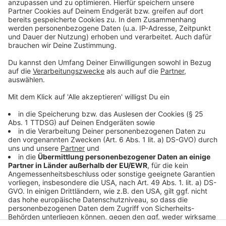
Jahrzehnten unterhalten. Wir erfahren auch, wie es ihm
dabei ergangen ist und wobei er selbst mal ins
Schleudern gekommen ist. Viel Spaß beim Zuhören und
bitte nicht erschrecken, wenn dabei das Telefon
klingelt. Es muss ja nicht unbedingt Elvis Eifel dran
sein.
Anzeige
Anzeige
Anzeige