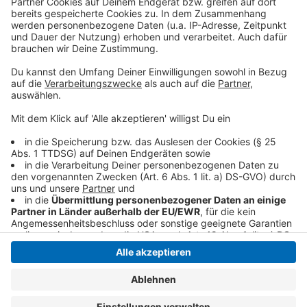
klingelt. Es muss ja nicht unbedingt Elvis Eifel dran
sein.
Anzeige
Anzeige
Anzeige
Anzeige
Anzeige