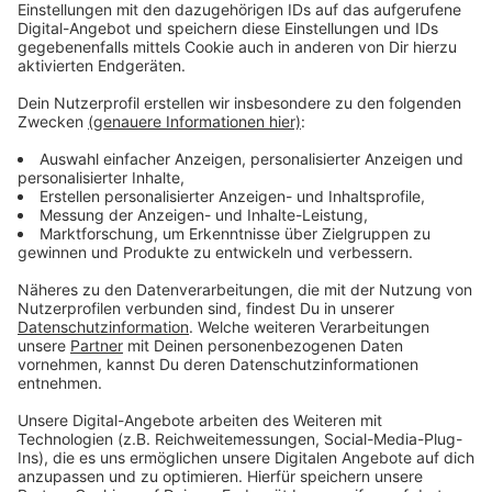
Anzeige
Vorstellen brauchen wir ihn euch nicht. Seit 2003
treibt Jürgen Bangert nun als "Elvis Eifel" seine Späße
am Telefon mit seinen Hörerinnen und Hörern im Radio.
Aber selbst seine 'Opfer' müssen am Ende mit lachen -
wenn auch nicht immer. Und weil ihr nicht genug von
ihm bekommen könnt, ist Elvis nun unter die Podcaster
gegangen. Somit steht euch Elvis rund um die Uhr zur
Verfügung. Hier bekommt Ihr außerdem den
"Directors-Cut" - die Original-Telefonate in längerer
Version. Elvis wird sich mit Kollegen und ehemaligen
"Opfern" über die Telefonate aus den letzten zwei
Jahrzehnten unterhalten. Wir erfahren auch, wie es ihm
dabei ergangen ist und wobei er selbst mal ins
Schleudern gekommen ist. Viel Spaß beim Zuhören und
bitte nicht erschrecken, wenn dabei das Telefon