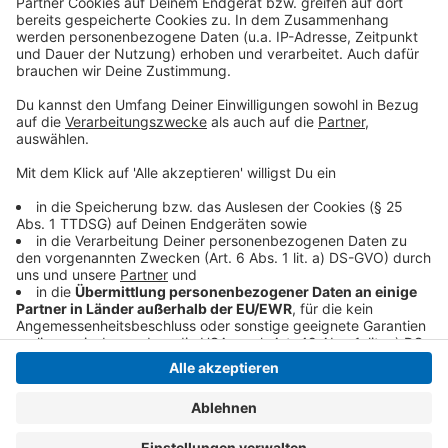
klingelt. Es muss ja nicht unbedingt Elvis Eifel dran
sein.
Anzeige
Anzeige
Anzeige
Anzeige
Anzeige