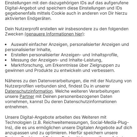
Anzeige
Vorstellen brauchen wir ihn euch nicht. Seit 2003
treibt Jürgen Bangert nun als "Elvis Eifel" seine Späße
am Telefon mit seinen Hörerinnen und Hörern im Radio.
Aber selbst seine 'Opfer' müssen am Ende mit lachen -
wenn auch nicht immer. Und weil ihr nicht genug von
ihm bekommen könnt, ist Elvis nun unter die Podcaster
gegangen. Somit steht euch Elvis rund um die Uhr zur
Verfügung. Hier bekommt Ihr außerdem den
"Directors-Cut" - die Original-Telefonate in längerer
Version. Elvis wird sich mit Kollegen und ehemaligen
"Opfern" über die Telefonate aus den letzten zwei
Jahrzehnten unterhalten. Wir erfahren auch, wie es ihm
dabei ergangen ist und wobei er selbst mal ins
Schleudern gekommen ist. Viel Spaß beim Zuhören und
bitte nicht erschrecken, wenn dabei das Telefon