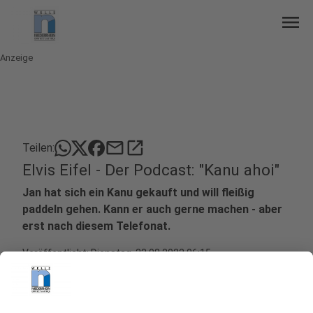
menu
Anzeige
mail
open_in_new
Teilen:
Elvis Eifel - Der Podcast: "Kanu ahoi"
Jan hat sich ein Kanu gekauft und will fleißig
paddeln gehen. Kann er auch gerne machen - aber
erst nach diesem Telefonat.
Veröffentlicht:
Dienstag, 23.08.2022 06:15
Anzeige