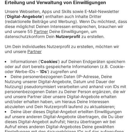
Comedy
play_circle
Elvis Eifel - Der Podcast: "Kanu ahoi"
Anzeige
Anzeige