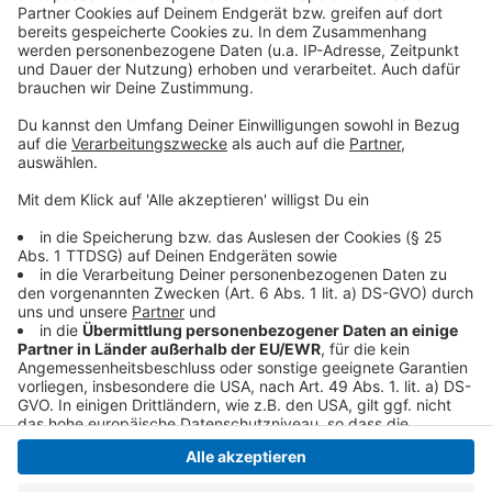
Schleudern gekommen ist. Viel Spaß beim Zuhören und
bitte nicht erschrecken, wenn dabei das Telefon
klingelt. Es muss ja nicht unbedingt Elvis Eifel dran
sein.
Anzeige
Anzeige
Anzeige
Anzeige