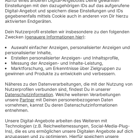
Anzeige
Anzeige
Vorstellen brauchen wir ihn euch nicht. Seit 2003
treibt Jürgen Bangert nun als "Elvis Eifel" seine Späße
am Telefon mit seinen Hörerinnen und Hörern im Radio.
Aber selbst seine 'Opfer' müssen am Ende mit lachen -
wenn auch nicht immer. Und weil ihr nicht genug von
ihm bekommen könnt, ist Elvis nun unter die Podcaster
gegangen. Somit steht euch Elvis rund um die Uhr zur
Verfügung. Hier bekommt Ihr außerdem den
"Directors-Cut" - die Original-Telefonate in längerer
Version. Elvis wird sich mit Kollegen und ehemaligen
"Opfern" über die Telefonate aus den letzten zwei
Jahrzehnten unterhalten. Wir erfahren auch, wie es ihm
dabei ergangen ist und wobei er selbst mal ins