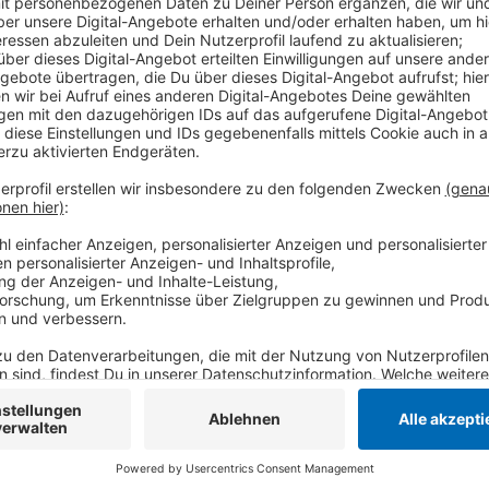
Comedy
Elvis Eifel - Das Sommerspeci
Anzeige
Anzeige