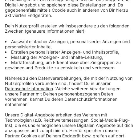
Vorstellen brauchen wir ihn euch nicht. Seit 2003
treibt Jürgen Bangert nun als "Elvis Eifel" seine Späße
am Telefon mit seinen Hörerinnen und Hörern im Radio.
Aber selbst seine 'Opfer' müssen am Ende mit lachen -
wenn auch nicht immer. Und weil ihr nicht genug von
ihm bekommen könnt, ist Elvis nun unter die Podcaster
gegangen. Somit steht euch Elvis rund um die Uhr zur
Verfügung. Hier bekommt Ihr außerdem den
"Directors-Cut" - die Original-Telefonate in längerer
Version. Elvis wird sich mit Kollegen und ehemaligen
"Opfern" über die Telefonate aus den letzten zwei
Jahrzehnten unterhalten. Wir erfahren auch, wie es ihm
dabei ergangen ist und wobei er selbst mal ins
Schleudern gekommen ist. Viel Spaß beim Zuhören und
bitte nicht erschrecken, wenn dabei das Telefon
klingelt. Es muss ja nicht unbedingt Elvis Eifel dran
sein.