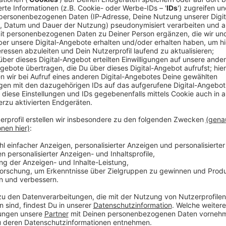
Der legendäre Elton John veröffentlichte im Somme
Spears die Single "Hold Me Closer". Der Track enthäl
wieder Elemente bereits veröffentlichter Songs. Die
"Breaking My Heart" und "The One". Britney Spears, e
aus der Pop-Welt wegzudenken, zeigt sich bei der Si
geliebten Seite wieder und ergänzt sich mit Elton a
ihr euch nun bei uns anhören könnt.
Anzeige
Wir benötigen Ihre Z
den YouTube Video
laden!
Wir verwenden einen S
Drittanbieters, um V