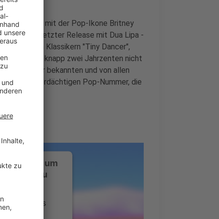
r gemeinsam mit der Pop-Ikone Britney
t – wie sein letzter Release mit Dua Lipa -
smal aus den Klassikern "Tiny Dancer",
benfalls seit knapp zwei Jahrzenten nicht
ngle von ihrer bekannten und von allen
uf dieser hitverdächtigen Pop-Nummer, die
ustimmung, um
-Service zu
ervice eines
ideoinhalte