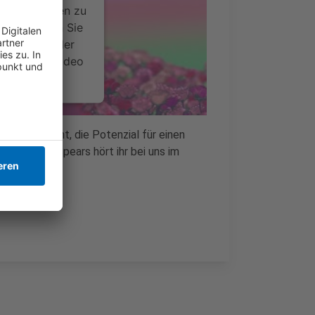
ce kann Daten zu
 Bitte lesen Sie
timmen Sie der
um dieses Video
.
onen
eröffentlicht, die Potenzial für einen
t Britney Spears hört ihr bei uns im
nsent Management