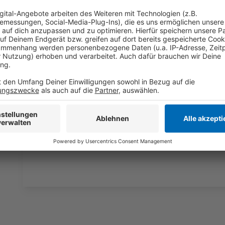
einzubetten. Dieser Servi
Ihren Aktivitäten sammeln.
die Details durch und s
Nutzung des Service zu, 
anzusehen
Mehr Informati
Nach "Cold Heart" hat Elton John die nächste Single v
Akzeptieren
weiteren Mega-Hit hat. "Hold Me Closer" zusammen mi
powered by
Usercentrics Co
besten Mix.
Platform
Anzeige