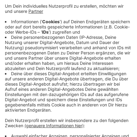
Allerdings muss die Politik dieser Entscheidung
noch zustimmen.
Veröffentlicht:
Mittwoch, 27.01.2021 14:47
Anzeige
Darum soll es heute im Willicher Stadtrat gehen. Ob
auch in den nächsten Monaten auf die Elternbeiträge
verzichtet wird, hänge vom weiteren Verlauf der
Pandemie ab, heißt es aus Willich.
Anzeige