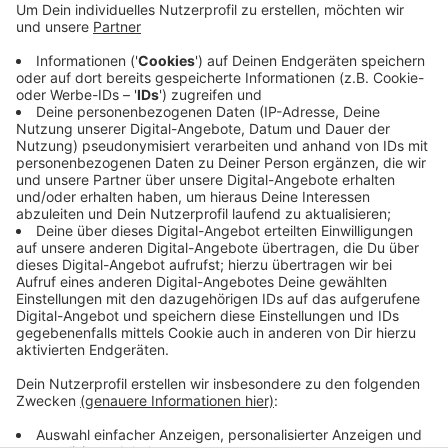
Die Sperrungen sind alle aufgehoben worden, hat die
Feuerwehr im Gespräch mit Welle Niederrhein gesagt.
Am Mittag war in einem leerstehenden Gebäude Gas
ausgetreten. Das Gebäude konnte nicht betreten
werden, deswegen haben die Stadtwerke Krefeld die
Leitungen auf der Straße freigelegt und abgeklemmt.
Verletzt wurde niemand. Für Anwohner bestand
während des Einsatzes keine Gefahr.
Anzeige
Anzeige