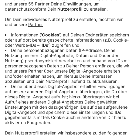
Jetzt haben sich die Bauern gemeinsam mit dem
Netzbetreiber Amprion auf eine Rahmenregelung zum
Leitungsplan der Stromtrasse A-Nord geeinigt.Denn:
Die Trasse wird bei einer Länge von 300 Kilometern
auch unterhalb von landwirtschaftlichen Flächen
gebaut. Und das soll mit keinem Nachteil für die
Bauern geschehen, heißt es von Amprion. Malte
Albrecht berichtet. Rund zweieinhalb Jahre haben die
Landwirte und Amprion miteinander verhandelt. Die
neue Rahmenregelung legt jetzt fest, dass beim Bau
der Trasse sowohl eine bodenschonende Bauweise als
auch eine angemessene Entschädigung für
Grundeigentümer und Landwirte berücksichtigt wird,
heißt es unter anderem vom Rheinischen
Landwirtschaftsverband, dem auch die
Kreisbauernschaft Krefeld-Viersen angehört. Die
Stromtrasse A-Nord soll an der Nordsee erzeugten
Strom an Tönisvorst und Krefeld vorbei bis nach