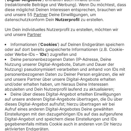
normal statt. Genauso wie die Märkte in Uerdingen
und Linn. Morgen bauen aber auch die
Markthändler in Elfrath, Hüls und Oppum ihre
Stände auf. Und Donnerstag finden die
Wochenmärkte in Traar, Bockum und Fischeln
statt. Auch an Heiligabend gibt es noch die
Möglichkeit, auf Wochenmärkten einzukaufen.
Alle Zeiten der Wochenmärkte gibt es hier:
Am Dienstag, 21. Dezember, finden wie gewohnt
die Wochenmärkte auf dem Westwall und auf dem
Weggenhofplatz von 7 bis 13 Uhr statt. Am
Mittwoch, 22. Dezember, stehen die Marktstände
jeweils von 7 bis 12 Uhr in Uerdingen und Linn,
sowie (vorverlegt für Samstag) auch in Elfrath,