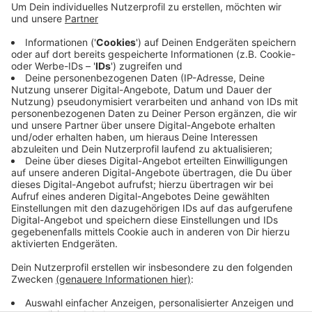
Anzeige
Wie genau es dazu kam und ob noch weitere
Menschen verletzt wurden, kann die Polizei noch nicht
sagen. Um den Unfallhergang zu rekonstruieren,
kommt auch ein Hubschrauber zum Einsatz. Die Kölner
Straße ist zwischen Büdericher Weg und
Eichhornstraße voll gesperrt worden. Wie lange die
Sperrung noch andauern wird, steht noch nicht fest.
Anzeige
Anzeige