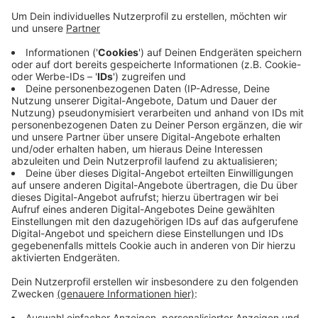
Veröffentlicht:
Dienstag, 03.09.2019 06:23
Anzeige
Schirmherrin soll die Frau von Oberbürgermeister Frank
Meyer, Katrin Meyer-Eberhardt, werden. Bekannt ist
außerdem schon das Datum: Am 27. Juni 2020 soll
auch in Krefeld auf der Straße für die Rechte von
homo-, bi- und transsexuellen Menschen demonstriert
werden.
Anzeige