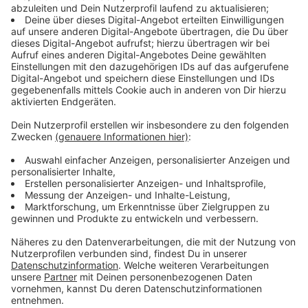
Welche Sicherheitsbedenken gibt es?
Anzeige
"Wir kontrollieren uns gegenseitig, was wir während der
Flugdurchführung machen. Wir besprechen Situationen,
die aufpoppen zusammen und wir schauen auch immer
gegenseitig, darauf, ob es dem anderen gut geht." sagt
Cockpit-Sprecherin Vivianne Rehaag im Interview mit
uns und bringt dafür gleich auch ein passendes
Beispiel. "Das ist vor allen Dingen dann von sehr, sehr
großer Relevanz, wenn im Flug Dinge mal nicht so
verlaufen, wie das im Optimalfall vorgesehen ist. Wenn
es zum Beispiel zu einem Systemausfall kommt. Da
wirken wir als Team zusammen, und jetzt ist dieser
Plan da, dass aus dieser Gleichung eine Person
weggestrichen wird, und das sehen wir in der Tat als