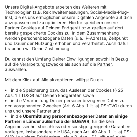
sicherheitskritisch an."
Anzeige
Was passiert in Krisensituationen?
Anzeige
Ein weiterer Kritikpunkt der Piloten: Nach der
angedachten neuen Regelung müsste einer der
Piloten in einer auftretenden Krisensituation unter
Umständen geweckt werden, weil er pausiert. Und das
wäre ein Problem. "Wenn sie nachts mal aus dem
Tiefschlaf gerissen werden und innerhalb von
Sekunden eine komplexe Problemsituation dargestellt
bekommen, ist man auch nicht von jetzt auf gleich auf
100 Prozent seiner Leistungsfähigkeit, sondern
braucht einfach einen gewissen Zeitraum, bis man