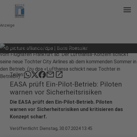
menu
Anzeige
©
picture alliance/dpa | Boris Roessler
mail
open_in_new
Teilen:
EASA prüft Ein-Pilot-Betrieb: Piloten
warnen vor Sicherheitsrisiken
Die EASA prüft den Ein-Pilot-Betrieb. Piloten
warnen vor Sicherheitsrisiken und kritisieren das
Konzept scharf.
Veröffentlicht:
Dienstag, 30.07.2024 13:45