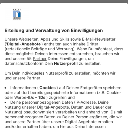
Anzeige
Warum prüft die EASA den Ein-Pilot-Betrieb?
Anzeige
Die europäische Luftaufsicht EASA prüft, ob
Verkehrsflugzeuge zumindest zeitweise nur noch von
einem Kapitän geflogen werden können. Diese Idee
stößt bei den Piloten auf heftige Kritik. Ihre
Gewerkschaft, die Vereinigung Cockpit, sieht vor allem
Sicherheitsprobleme. Denn bisher sitzen im Cockpit
immer Pilot und Co-Pilot, die sich gegenseitig
ergänzen.
Anzeige