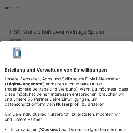
Anzeige
HSG Krefeld hält zwei wichtige Spieler
Anzeige
Die HSG Krefeld Niederrhein hat die Verträge mit
Lucas Schneider und Lukas Siegler verlängert. Der
Verein setzt damit früh ein wichtiges Signal für die
kommende Saison in der 3. Liga. Nach dem Abstieg aus
der 2. Handball-Bundesliga laufen die
Personalplanungen bei den Eagles auf Hochtouren.
Hintergrund ist auch, dass nach dem letzten
Saisonspiel in Nordhorn sechs Spieler den Club
verlassen werden. Mit den beiden Verlängerungen kann
die HSG nun zwei wichtige Leistungsträger an den
Verein binden.