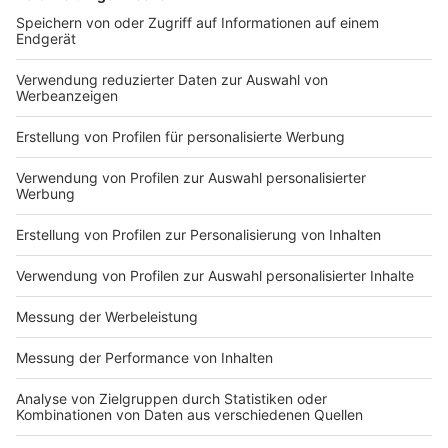
2024 nach Krefeld gekommen. Zuvor spielte er unter
anderem für die DJK Rimpar, den TuS Ferndorf und den
TuS Vinnhorst. In der vergangenen Saison wurde er
laut Verein nach seinem Wechsel von der halblinken
auf die linke Abwehrseite zu einem wichtigen
Stabilitätsfaktor. Gleichzeitig überzeugte er demnach
auch im Angriff mit starken Leistungen. Meler
bezeichnet Siegler als sportlich und menschlich
großen Gewinn für die Mannschaft.
„Ich fühle mich in der Mannschaft sehr wohl und habe
unabhängig von der Ligazugehörigkeit verlängert.“ -
Lukas Siegler.
Anzeige