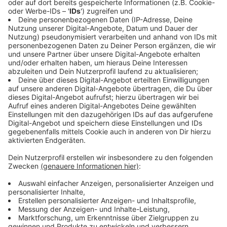
Anzeige
Zeichen nach dem Abstieg in Krefeld
Anzeige
Die Enttäuschung über den Abstieg ist bei der HSG
nach Vereinsangaben weiterhin groß. Gleichzeitig
richtet der Club den Blick schon klar auf das Ziel
Wiederaufstieg. Sportdirektor Stefan Meler
bezeichnet die beiden Vertragsverlängerungen als
wichtigen Schritt in dieser Phase. Schneider und
Siegler sollen ihren Teil dazu beitragen, die
Mannschaft für die neue Drittliga-Saison stabil
aufzustellen. Beide Spieler kamen im Sommer 2024
nach Krefeld und sollen nun auch in der nächsten