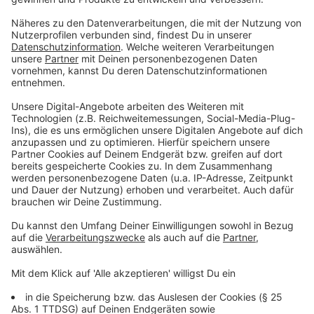
Spielzeit tragende Rollen übernehmen.
„Gerade jetzt nach dem Abstieg möchte ich ein
Zeichen setzen. Ich fühle mich bei der HSG sehr wohl.“
- Lucas Schneider.
Anzeige
Lucas Schneider soll weiter vorangehen
Anzeige
Lucas Schneider war 2024 vom niederländischen
Erstligisten HV KRAS/Volendam zur HSG Krefeld
Niederrhein gewechselt. Dort sammelte er auch
internationale Erfahrung im European Cup. Seine
handballerischen Wurzeln liegen beim TuS Ferndorf,
für den er über viele Jahre aktiv war. Nach Angaben
des Vereins hat sich der 30-Jährige in den