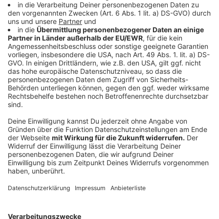
vergangenen beiden Spielzeiten zu einer tragenden
Säule entwickelt. Sportdirektor Stefan Meler hebt vor
allem seine Stärke auf der halbrechten Position, seine
Torgefahr und seine Rolle als Führungsspieler hervor.
„Lucas hat sich in den vergangenen beiden Spielzeiten
zu einer tragenden Säule unserer Mannschaft
entwickelt. Er ist auf und neben dem Feld ein
Führungsspieler.“ - Stefan Meler, Sportdirektor.
Anzeige
Auch Lukas Siegler bleibt bei den Eagles
Anzeige
Auch Lukas Siegler hat seinen Vertrag bei der HSG
verlängert. Der 29-Jährige war ebenfalls im Sommer