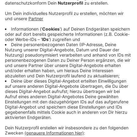
Veröffentlicht:
Donnerstag, 21.07.2022 08:14
Anzeige
Die Festnahme der Beschuldigten erfolgte zwar schon
Mitte Mai. Jetzt hat es in diesem Zusammenhang die
Durchsuchungen gegeben, so die zuständige Polizei
und Staatsanwaltschaft aus Wuppertal. Gegen die drei
Beschuldigten wurde seit Sommer vergangenen
Jahres ermittelt. Sie sollen mit Beteubungsmitteln in
nicht geringem Maße gehandelt haben. Mitte Mai
konnte die Gruppe in Luxemburg auf frischer Tat
gefasst werden. In einem umgebauten Transporter
entdeckten die Ermittler etwa 43 Kilogramm
Marihuana.
Anzeige