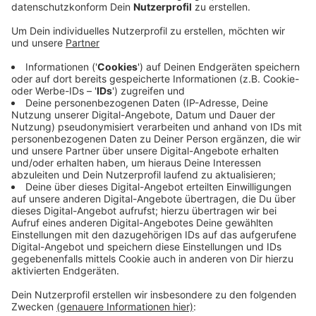
Anzeige
Mit der Lockerung schade man den
Verkehrsunternehmen und den allermeisten
Fahrgästen, die einen Fahrschein kaufen. Bei uns am
Niederrhein schließen sich die SWK dieser Meinung an.
Die NEW sieht Argumente sowohl für als auch gegen
das Erstatten von Anzeige. Derzeit würden vor allem
Mehrfachtäter und schwere Einzelfälle von Betrug
oder Täuschung zur Anzeige gebracht. Damit habe
man gute Erfahrungen gemacht. Einen Kurswechsel
soll es nicht geben. Der Straftatbestand
Leistungserschleichung ist seit Jahren umstritten, weil
sogar Gefängnisstrafen drohen, wenn man eine
Geldstrafe nicht bezahlen kann.
Anzeige