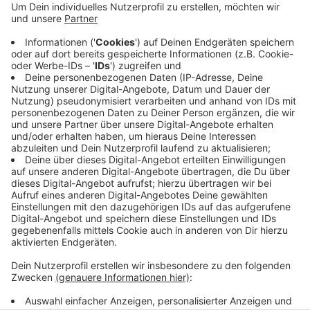
Anzeige
Passiert ist der Vorfall auf der Lange Straße in Dülken.
Mit ausgebreiteten Armen versuchte der 33-Jährige
eine Autofahrerin am Weiterfahren zu hindern. Laut
Zeugenaussagen soll der Mann vorher nach Kleingeld
gefragt haben. Die Frau setzte kurz nach dem Vorfall
ihre Fahrt fort. Nach ihr wird jetzt gesucht.
Anzeige
Anzeige