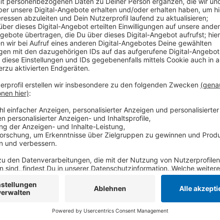
Über Social Media sollen die Tatverdächtigen kilowe
Hausdurchsuchungen konnten die Ermittler Substan
sicherstellen, sowie Stich- und Schusswaffen und ei
Tatverdächtige hat die Polizei festgenommen. Zwei s
Fuß. Während des Zugriffs hat einer der mutmaßlich
Auto zu fliehen. Ein Polizist hat mit der Dienstwaff
Neutralitätsgründen untersucht die Aachener Polizei 
Anzeige