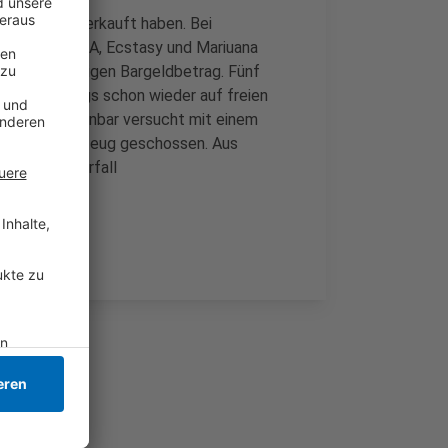
ise Drogen verkauft haben. Bei
zen wie MDMA, Ecstasy und Mariuana
nen fünfstelligen Bargeldbetrag. Fünf
ind allerdings schon wieder auf freien
en Täter offenbar versucht mit einem
e auf das Fahrzeug geschossen. Aus
jetzt den Vorfall