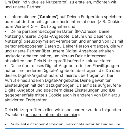
mehrere professionelle Cannabisplantagen
betrieben haben. In der Anklage ist die Rede von
mehr als 800 Cannabispflanzen. Das angebaute
Marihuana habe einen Verkaufswert von etwa
240.000 Euro gehabt. Für den Prozess sind
insgesamt vier Verhandlungstage geplant. Das
Urteil soll es Anfang Juni geben.
Veröffentlicht:
Donnerstag, 20.05.2021 05:00
Anzeige
Anzeige