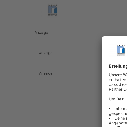
Anzeige
Anzeige
Anzeige