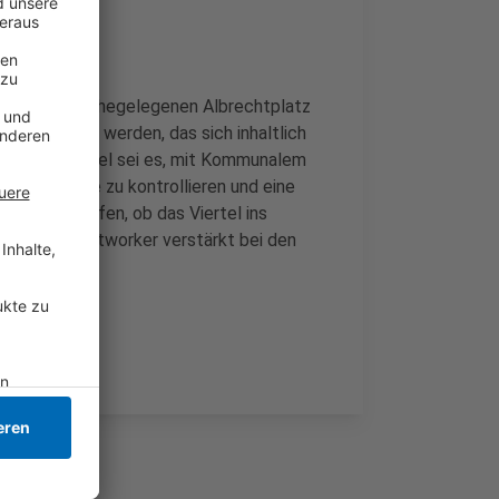
atz auf dem nahegelegenen Albrechtplatz
 eingerichtet werden, das sich inhaltlich
orientiert. Ziel sei es, mit Kommunalem
Drogenszene zu kontrollieren und eine
 außerdem prüfen, ob das Viertel ins
d die Streetworker verstärkt bei den